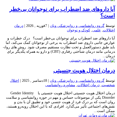
آیا داروهای ضد اضطراب برای نوجوانان بی‌خطر
است؟
توسط
گروه روانشناسی و روانپزشکی ویان
|
7فوریه , 2026
|
درمان
اختلالات
,
علمی
,
کودک و نوجوان
آیا داروهای ضد اضطراب برای نوجوانان بی‌خطر است؟ درک خطرات و
عوارض جانبی داروی ضد اضطراب به برخی از نوجوانان کمک می‌کند، اما
باید طبق دستورالعمل و تحت نظارت مستقیم مصرف شود. روش های روان­
درمانی مانند درمان شناختی رفتاری (CBT) و دارو به همراه یکدیگر برای
درمان...
درمان اختلال هویت جنسیتی
توسط
گروه روانشناسی و روانپزشکی ویان
|
18دسامبر , 2025
|
اختلال
شخصیت
,
درمان اختلالات
,
مشاوره روانشناسی
درمان اختلال هویت جنسیتی اختلال هویت جنسیتی یا Gender Identity
Disorder یکی از موضوعات حساس و مهم در حوزه روانشناسی و سلامت
روان است که بر درک فرد از هویت جنسی خود و تطبیق آن با بدن و
نقش‌های اجتماعی تأثیر می‌گذارد. افرادی که با این اختلال روبه‌رو هستند،
ممکن است...