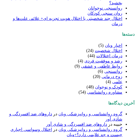
بخشید؟
روانسنجی نوجوانان
روان‌ سنجی کودکان
اختلال چند شخصیتی یا اختلال هویت تجزیه ای+ علائم، علت‌ها و
درمان
دسته‌ها
اخبار ویان
(5)
اختلال شخصیت
(24)
درمان اختلالات
(44)
رشد و موفقیت فردی
(4)
روابط عاطفی و عشقی
(9)
روانسنجی
(6)
زوج درمانی
(20)
علمی
(4)
کودک و نوجوان
(48)
مشاوره روانشناسی
(54)
آخرین دیدگاه‌ها
گروه روانشناسی و روانپزشکی ویان
در
داروهای ضد افسردگی و
شادی آور
حبیبه
در
داروهای ضد افسردگی و شادی آور
گروه روانشناسی و روانپزشکی ویان
در
اختلال وسواسی اجباری
چیست و چه علایمی دارد؟+ویان