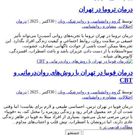
درمان تروما در تهران
توسط
گروه روانشناسی و روانپزشکی ویان
|
30اکتبر , 2025
|
درمان
اختلالات
,
مشاوره روانشناسی
درمان تروما در تهران تروما یا تجربه‌های روانی آسیب‌زا می‌تواند تأثیر
عمیقی بر سلامت روان، روابط اجتماعی و کیفیت زندگی افراد بگذارد. این
تجربه‌ها ممکن است ناشی از حوادث ناگهانی، تصادف، خشونت،
سوءاستفاده یا از دست دادن عزیزان باشد و باعث اضطراب، افسردگی،
کابوس‌های شبانه...
درمان فوبیا در تهران با روش‌های روان‌درمانی و
CBT
توسط
گروه روانشناسی و روانپزشکی ویان
|
30اکتبر , 2025
|
درمان
اختلالات
,
مشاوره روانشناسی
درمان فوبیا در تهران ترس، احساسی طبیعی و لازم برای بقاست؛ اما وقتی
شدت آن از حد معمول فراتر رود و زندگی روزمره را مختل کند، به «فوبیا»
یا ترس مرضی تبدیل می‌شود. بسیاری از افراد مبتلا به فوبیا در ظاهر زندگی
عادی دارند، اما درونشان با اضطراب، تپش قلب و اجتناب‌های مداوم...
مطالب قدیمی تر »
جستجو