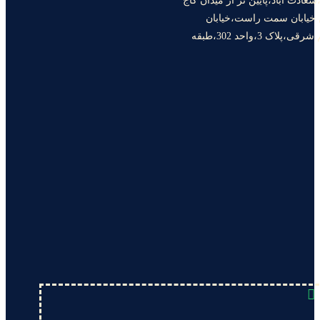
سعادت آباد،پایین تر از میدان کاج
ن خیابان سمت راست،خیابان
یازدهم شرقی،پلاک 3،واحد 302،طبقه
