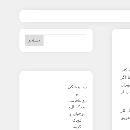
کند.
 اگر
هران
روانپزشکی
س از
و
روانشناسی
بزرگسال،
 کار
نوجوان و
تعویق
کودک
گروه