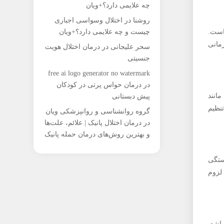
چه علایمی دارد؟+ویان
روشنا
در
اختلال وسواسی اجباری
است.
چیست و چه علایمی دارد؟+ویان
مانی
سحر علیجانی
در
درمان اختلال هویت
جنسیتی
free ai logo generator no watermark
در
درمان حواس پرتی در کودکان
انند
پیش دبستانی
نظیم
گروه روانشناسی و روانپزشکی ویان
در
درمان اختلال پانیک | علائم، علت‌ها
و بهترین روش‌های درمان حمله پانیک
ستگی
لزوم
باشد.