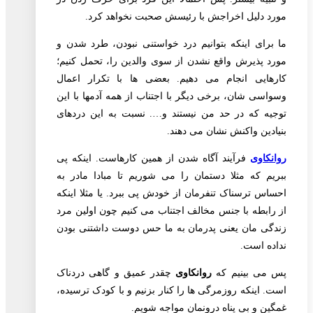
مورد دلیل اخراجش با رئیسش صحبت نخواهد کرد.
ما برای اینکه بتوانیم درد خواستنی نبودن، طرد شدن و
مورد پذیرش واقع نشدن از سوی والدین را، تحمل کنیم؛
کارهایی انجام می دهیم. بعضی ها با تکرار اعمال
وسواسی شان، برخی دیگر با اجتناب از همه آدمها با این
توجیه که در حد من نیستند و…. نسبت به این دردهای
بنیادین واکنش نشان می دهند.
روانکاوی
فرآیند آگاه شدن از همین کارهاست. اینکه پی
ببریم که مثلا دستمان را می شوریم تا مبادا مادر به
احساس ترسناک تنفرمان از خودش پی ببرد. یا مثلا اینکه
از رابطه با جنس مخالف اجتناب می کنیم چون اولین مرد
زندگی مان یعنی پدرمان به ما حس دوست داشتنی بودن
نداده است.
پس می بینیم که
روانکاوی
چقدر عمیق و گاهی دردناک
است. اینکه روزمرگی ها را کنار بزنیم و با کودک ترسیده،
غمگین و بی پناه درونمان مواجه شویم.