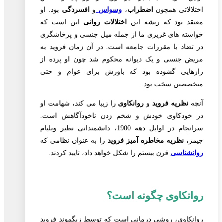
اختلالاتی همچون
اضطراب
،
وسواس
و
افسردگی
بود. او
معتقد بود که ریشه این
اختلالات روانی
این است که
خواسته های غریزی ما از جمله میل جنسی و پرخاشگری
در تضاد با مقررات جامعه است. در آن زمان فروید به
مریض جنسی و یک دیوانه محکوم شد چون او پرده از
رازهایی گشوده بود که باورش برای عوام و حتی
متخصصین سخت بود.
آنچه
نظریه فروید
و
روانکاوی
را زیبا می کند، شهامت او
در خودکاوی خودش و شخم زدن ناخودآگاهش است.
سرانجام در اوایل دهه 1900، دانشمندانی نظیر ویلیام
جیمز،
نظریه مخاطره آمیز فروید
را به عنوان نظامی که
روانشناسی
قرن بیستم را شکل خواهد داد، تایید کردند.
روانکاوی چگونه است؟
روانکاوی، روشی درمانی است که توسط زیگموند فروید