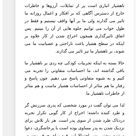
ناهشیار انباری است پر از تمایلات، آرزوها و خاطرات
خارج از دسترس آگاهی که بر افکار و اعمال روزانه ما
تاثیر می گذارند ولی ما بر آنها واقف نیستیم و فقط در
طول خواب می توانیم جلوه هایی از آن را ببینیم. پس
اتفاق تاثیرگذاری همچون اخراج شدن از کار علاوه بر
اینکه در سطح هشیار باعث ناراحتی و عصبانیت ما می
شوند، بر ناهشیار ما نیز تاثیر می گذارند.
حالا بسته به اینکه تجربیات کودکی چه ردی بر ناهشیار ما
باقی گذاشته اند، ما احساسات متفاوتی را تجربه می
کنیم و به شیوه متفاوتی پاسخ می دهیم. چون پاسخ و
رفتار ما هم متاثر از احساسات هشیار ماست و هم متاثر
از خاطرات ناهشیار ما.
لذا می توان گفت در مورد شخصی که پدری سرزنش گر
و طرد کننده داشته؛ اخراج از کار گویی تکرار تجربه
دردناک طرد شدن از سوی پدر است. هر بار تلاش برای
نزدیک شدن به پدر مساوی بوده است با پرخاشگری، دعوا
و تنبیه بیشتر. پس احتمالا این فرد برای حرف زدن در