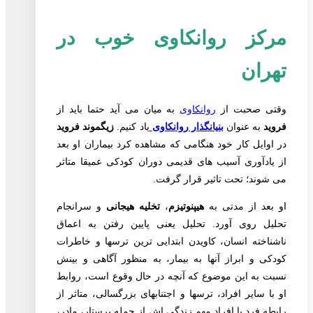
مرکز روانکاوی خوب در
تهران
وقتی صحبت از
روانکاوی
به میان می آید حتما باید از
فروید
به عنوان
بنیانگذار روانکاوی
یاد کنیم.
زیگموند فروید
در اوایل کار خود هنگامی که مشاهده کرد بیماران او بعد
از یادآوری آسیب های قدیمی دوران کودکی عمیقا متاثر
می شوند؛ تحت تاثیر قرار گرفت.
او بعد از مدتی به
هیپنوتیزم
،
تخلیه هیجانی
و سرانجام
تحلیل روی آورد. تحلیل یعنی پایین رفتن به اعماق
ناشناخته انسان، کاویدن ابتدایی ترین ترسها و خاطرات
کودکی و ابراز آنها به بیمار، به منظور آگاهی و بینش
نسبت به این موضوع که آنچه در حال وقوع است، روابط
او با سایر افراد، ترسها و اجتنابهای بزرگسالی، متاثر از
رابطه فرد با افراد مهم زندگی اش از جمله پرستار، مادر،